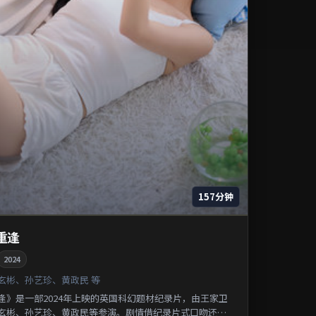
157分钟
重逢
2024
玄彬、孙艺珍、黄政民 等
逢》是一部2024年上映的英国科幻题材纪录片，由王家卫
玄彬、孙艺珍、黄政民等参演。剧情借纪录片式口吻还原