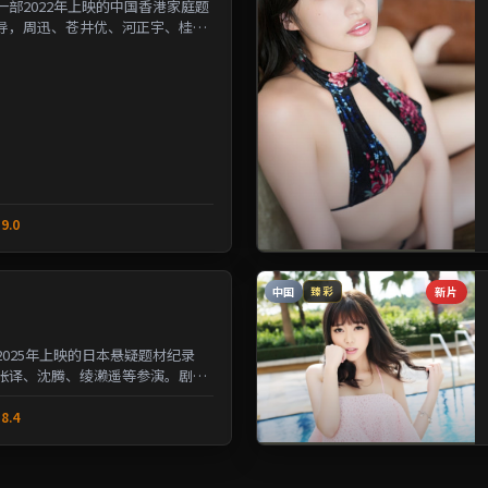
部2022年上映的中国香港家庭题
导，周迅、苍井优、河正宇、桂纶
人性的夹缝中寻求微...
9.0
中国
新片
臻彩
025年上映的日本悬疑题材纪录
张译、沈腾、绫濑遥等参演。剧情
与选择的沉重命题；情...
8.4