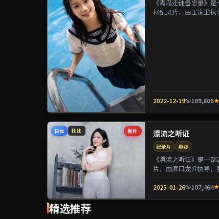
《青岛迁徙备忘录》是一
材纪录片，由王家卫执
镁等参演。剧情在制度与
2022-12-19
109,806
日本
新片
杜比
漂流之听证
纪录片
悬疑
《漂流之听证》是一部2
片，由滨口龙介执导，
用喜剧外壳包裹关于阶层
2025-01-26
107,464
精选推荐