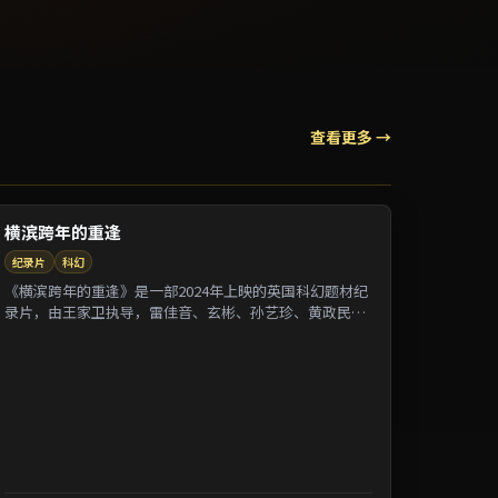
查看更多 →
横滨跨年的重逢
纪录片
科幻
《横滨跨年的重逢》是一部2024年上映的英国科幻题材纪
录片，由王家卫执导，雷佳音、玄彬、孙艺珍、黄政民等
参演。剧情借纪录片式口吻还原一段被遗忘的...