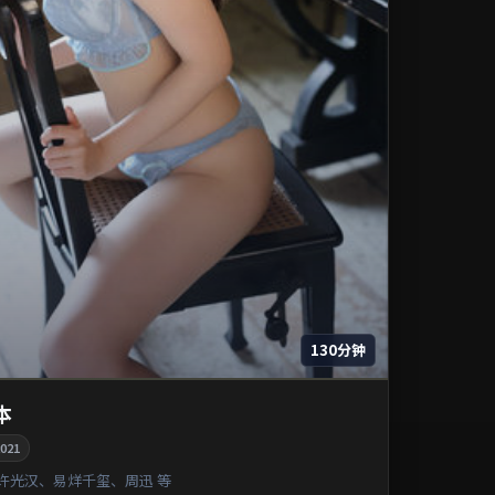
130分钟
本
021
许光汉、易烊千玺、周迅 等