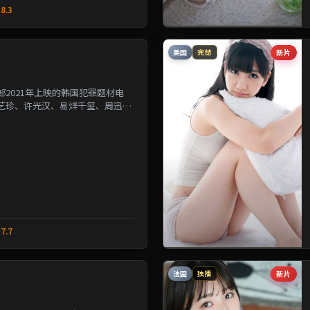
8.3
美国
新片
完结
2021年上映的韩国犯罪题材电
艺珍、许光汉、易烊千玺、周迅等
改写几位主角的人生轨...
7.7
法国
新片
独播