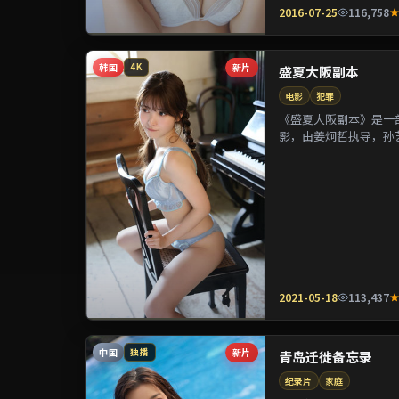
2016-07-25
116,758
韩国
新片
4K
盛夏大阪副本
电影
犯罪
《盛夏大阪副本》是一部
影，由姜炯哲执导，孙
参演。剧情通过偶然相遇
2021-05-18
113,437
中国
新片
独播
青岛迁徙备忘录
纪录片
家庭