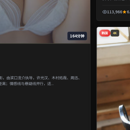
一段被遗忘的城市
113,966
6
韩国
4K
164分钟
电影，由滨口龙介执导，许光汉、木村拓哉、周迅、
离；情感线与悬疑线并行，适...