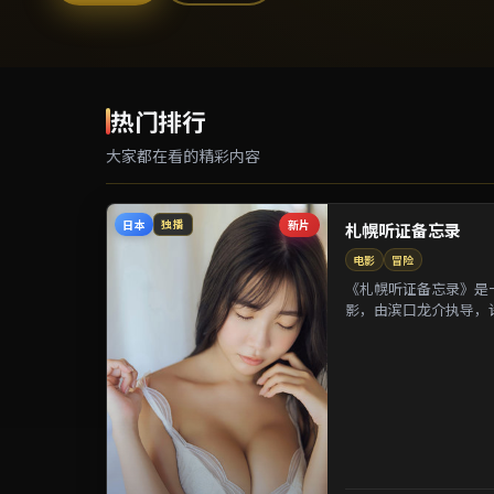
热门排行
大家都在看的精彩内容
日本
新片
独播
札幌听证备忘录
电影
冒险
《札幌听证备忘录》是一
影，由滨口龙介执导，
等参演。剧情以都市迁徙