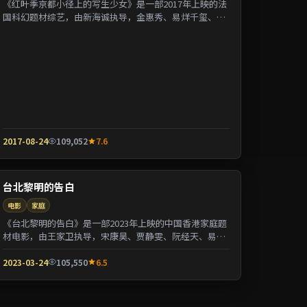
《红叶季京都小径上的写生少女》是一部2017年上映的法
国科幻题材综艺，由新海诚执导，金惠秀、易烊千玺、张
曼玉等参演。剧情用喜剧外壳包裹关于阶层与...
2017-08-24
109,052
7.6
台北黎明的告白
电影
家庭
《台北黎明的告白》是一部2023年上映的中国香港家庭题
材电影，由王家卫执导，宋康昊、贾静雯、阮经天、易烊
千玺等参演。剧情以都市迁徙为背景刻画人与...
2023-03-24
105,550
6.5