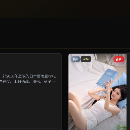
英国
新片
完结
部2016年上映的日本冒险题材电
许光汉、木村拓哉、周迅、章子怡
为背景刻画人与人之...