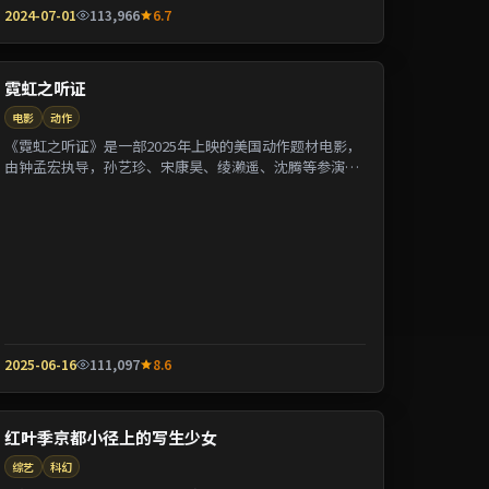
2024-07-01
113,966
6.7
霓虹之听证
电影
动作
《霓虹之听证》是一部2025年上映的美国动作题材电影，
由钟孟宏执导，孙艺珍、宋康昊、绫濑遥、沈腾等参演。
剧情围绕一桩陈年悬案与家族秘密双线并进；...
2025-06-16
111,097
8.6
红叶季京都小径上的写生少女
综艺
科幻